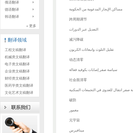
俄语翻译
德语翻译
مساكن الإيجار المدعومة من الحكومة
韩语翻译
跨周期调节
+ 更多
التعديل عبر الدورات
翻译领域
减污降碳
工程文稿翻译
تقليل التلوث وانبعاثات الكربون
机械类文稿翻译
动态清零
电子类文稿翻译
سياسة صفر إصابات بكوفيد فعالة
企业类文稿翻译
财经类文稿翻译
社会面清零
医药学类文稿翻译
 صفر انتقال للعدوى في التجمعات السكنية
文化艺术文稿翻译
破防
مغمور
元宇宙
ميتافيرس