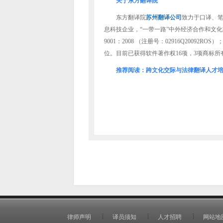
关于东方翻译院
东方翻译院
苏州翻译公司
致力于口译、
息科技企业，“一带一路”中外经济合作和文化交流重
9001：2008 （注册号：02916Q20
位。目前已获得软件著作权16项，3项商标所
推荐阅读：
跨文化交际与法律翻译人才
律师声明
译员须知
人才招聘
网站地