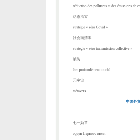
réduction des polluants et des émissions de c
动态清零
stratégie « zéro Covid »
社会面清零
stratégie « zéro transmission collective »
破防
être profondément touché
元宇宙
métavers
中国外
七一勋章
орден Первого июля