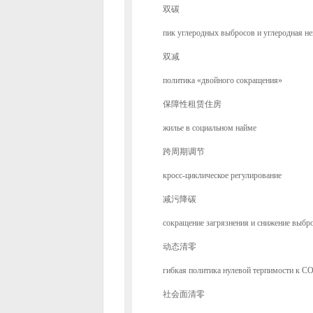
双碳
пик углеродных выбросов и углеродная не
双减
политика «двойного сокращения»
保障性租赁住房
жилье в социальном найме
跨周期调节
кросс-циклическое регулирование
减污降碳
сокращение загрязнения и снижение выбро
动态清零
гибкая политика нулевой терпимости к C
社会面清零