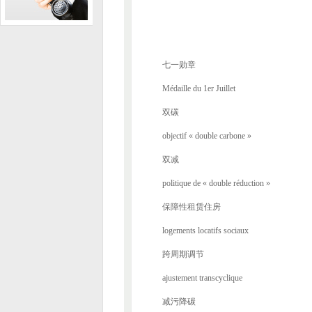
七一勋章
Médaille du 1er Juillet
双碳
objectif « double carbone »
双减
politique de « double réduction »
保障性租赁住房
logements locatifs sociaux
跨周期调节
ajustement transcyclique
减污降碳