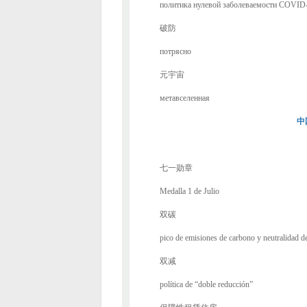
политика нулевой заболеваемости COVID
破防
потрясно
元宇宙
метавселенная
中
七一勋章
Medalla 1 de Julio
双碳
pico de emisiones de carbono y neutralidad d
双减
política de “doble reducción”