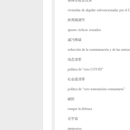
保障性租赁住房
viviendas de alquiler subvencionadas por el 
跨周期调节
ajustes cíclicos cruzados
减污降碳
reducción de la contaminación y de las emisi
动态清零
política de “cero COVID”
社会面清零
política de “cero transmisión comunitaria”
破防
romper la defensa
元宇宙
metaverso