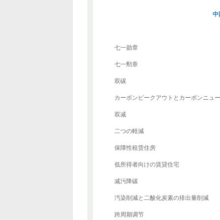
中
七一勋章
七一勲章
双碳
カーボンピークアウトとカーボンニュ
双减
二つの軽減
保障性租赁住房
低所得者向けの賃貸住宅
减污降碳
汚染削減と二酸化炭素の排出量削減
跨周期调节