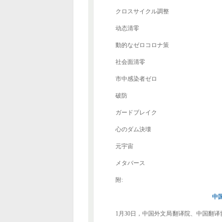
クロスサイクル調整
动态清零
動的なゼロコロナ策
社会面清零
市中感染者ゼロ
破防
ガードブレイク
心のダム決壊
元宇宙
メタバース
附:
中
1月30日，中国外文局翻译院、中国翻译